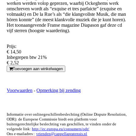
werken werden volop geprezen, waarbij Ockeghems werk
omschreven wordt als “exquise et tres parfaicte” (exquise en
volmaakt) en De la Rue’s als “die klangvollste Musik, die man
hören konnte” (de meest klankvolle muziek die je kunt horen).
Het toonaangevende Franse magazine Diapason gaf deze cd
vijf sterren (hoogste waardering).
Prijs:
€ 14,50
Inbegrepen btw 21%
€ 2,52
Toevoegen aan winkelwagen
Voorwaarden
-
Opmerking bij zending
Informatie over onlinegeschillenbeslechting (Online Dispute Resolution,
ODR): de Europese Commissie biedt een platform voor
buitengerechtelijke beslechting van geschillen, te vinden onder de
volgende link:
http://ec.europa.eu/consumers/odr/
Ons e-mailadres::
vrienden@cappellapratensis.nl