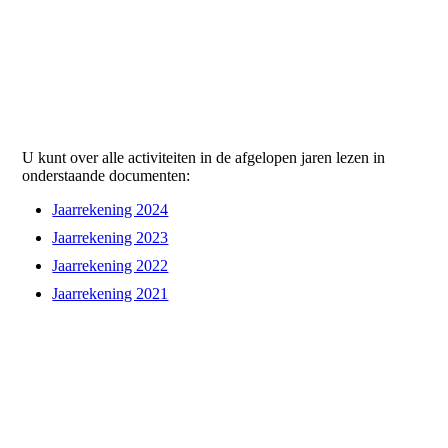
uitgevoerde werkzaamheden. Wel hebben zij recht op een
vergoeding van de door hen in de uitoefening van hun functie
gemaakte kosten. Zangers ontvangen een honorarium per
repetitie en per concert waarbij de Fair Pay regel van toepassing
is.
Jaarrrekening en jaarverslag
U kunt over alle activiteiten in de afgelopen jaren lezen in
onderstaande documenten:
Jaarrekening 2024
Jaarrekening 2023
Jaarrekening 2022
Jaarrekening 2021